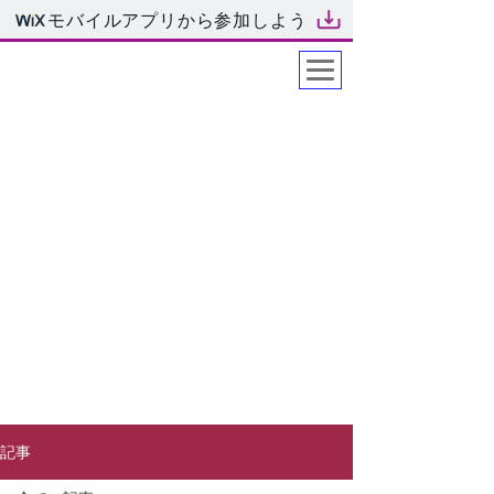
モバイルアプリから参加しよう
​yamatocreation
記事