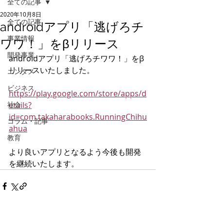
全ての記事
2020年10月8日
全ての記事
androidアプリ「逃げろチ
事業情報
ワワ！」をβリリース
開発事業
androidアプリ「逃げろチワワ！」をβ
リリースいたしました。
エンタメ
ビジネス
https://play.google.com/store/apps/d
社会
etails?
id=com.takaharabooks.RunningChihu
コラム・記事
ahua
教育
より良いアプリとなるよう今後も開発
を継続いたします。