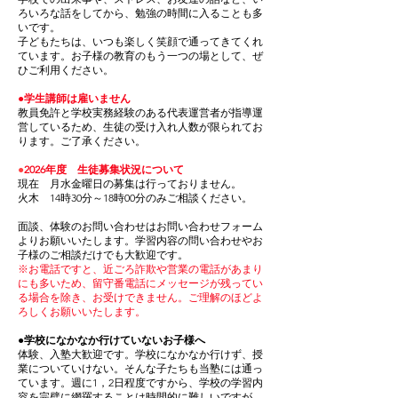
ろいろな話をしてから、勉強の時間に入ることも多
いです。
子どもたちは、いつも楽しく笑顔で通ってきてくれ
ています。お子様の教育のもう一つの場として、ぜ
ひご利用ください。
●学生講師は雇いません
教員免許と学校実務経験のある代表運営者が指導運
営しているため、生徒の受け入れ人数が限られてお
ります。ご了承ください。
●
2026年度 生徒
募集状況について
現在 月水金曜日の募集は行っておりません。
火木 14時30分～18時00分のみ
ご相談ください。
面談、体験のお問い合わせはお問い合わせフォーム
よりお願いいたします。学習内容の問い合わせやお
子様のご相談だけでも大歓迎です。
※お電話ですと、近ごろ詐欺や営業の電話があまり
にも多いため、留守番電話にメッセージが残ってい
る場合を除き、お受けできません。ご理解のほどよ
ろしくお願いいたします。
●学校になかなか行けていないお子様へ
体験、入塾大歓迎です。学校になかなか行けず、授
業についていけない。そんな子たちも当塾には通っ
ています。週に1，2日程度ですから、学校の学習内
容を完璧に網羅することは時間的に難しいですが、