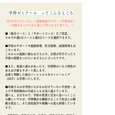
学伸ゼミナール ってこんなところ
学力UPだけじゃない！進路相談やサポート学習対応！
～目標をみつけて自ら進んで学べる子に育てる。～
■
「総合コース」と
「サポートコース」をご用意。
それぞれ週1日コースと週2日コースを選択できます。
■学校のサポートや進路指導、作文添削、面接指導もお
こないます。
これからの進路に悩むお子さんや、自習が苦手だったり
学習の習慣をつけたいお子さんにぴったりです。
■また、発達に遅れがあったり、学習障がいなど特性が
あるお子様もサポート致します。
必要と判断した場合ソーシャルスキルトレーニング
（SST）も学習いたします。
■所属する小中学校になかなか行けていない不登校・お
よび不登校傾向の生徒さんも元気に通えています。
週に１、２日なので、学校の授業に完全に追いつくこと
は難しいですが、学習機会を継続することで社会との断
絶を阻止し、また高校進学や就職への道も指導していき
ます。