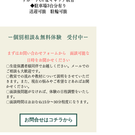
サポートUP＆キャリア教育
​◆駐車場3台分有り
送迎可能 駐輪可能
ー個別相談＆無料体験 受付中ー
まずはお問い合わせフォームから 面談可能な
日時をお聞かせください
〇生徒保護者様同伴でお越しください
。メールでの
ご相談も
大歓迎です。
〇教室での
流れや教
材について説明をさせていただ
きます。また、現在の悩みやご希望などあればお聞
かせください。
〇面談後問題がなければ、体験の日程調整をいたし
ます。
〇
​面談時間は
おおむね15分～30分程度になります。
お問合せはコチラから