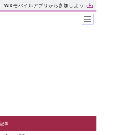
モバイルアプリから参加しよう
​yamatocreation
記事