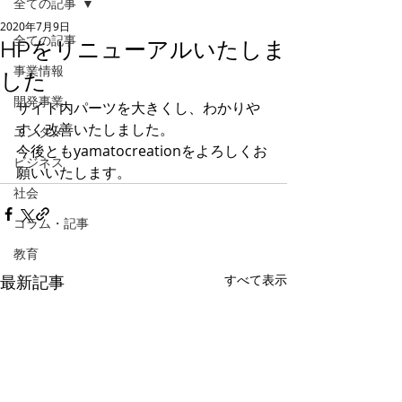
全ての記事
2020年7月9日
全ての記事
HPをリニューアルいたしま
事業情報
した
開発事業
サイト内パーツを大きくし、わかりや
すく改善いたしました。
エンタメ
今後ともyamatocreationをよろしくお
ビジネス
願いいたします。
社会
コラム・記事
教育
最新記事
すべて表示