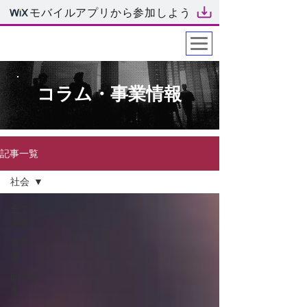
モバイルアプリから参加しよう
​yamatocreation
​コラム・事業情報
記事一覧
社会
全ての
記事
事業情
報
開発事
業