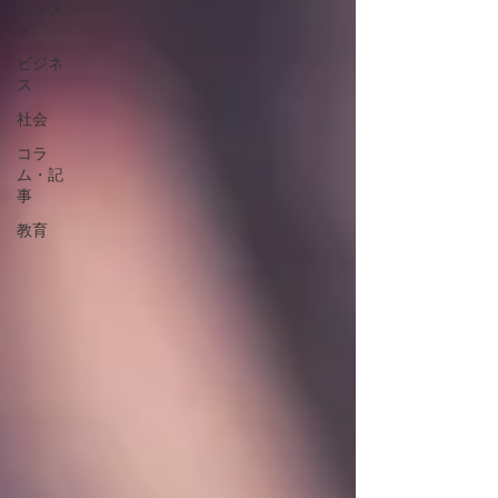
エンタ
メ
ビジネ
ス
社会
コラ
ム・記
事
教育