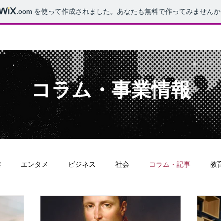
.com
を使って作成されました。あなたも無料で作ってみませんか
ホーム
学伸ゼミナール
アプリ開発
代表お問い合わ
​コラム・事業情報
業
エンタメ
ビジネス
社会
コラム・記事
教