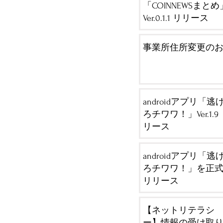
「COINNEWSまとめ
Ver.0.1.1 リリース
事業所住所変更の
androidアプリ「逃
ろチワワ！」Ver.1.9
リース
androidアプリ「逃
ろチワワ！」を正
リリース
【ネットリテラシ
ー】情報の受け取