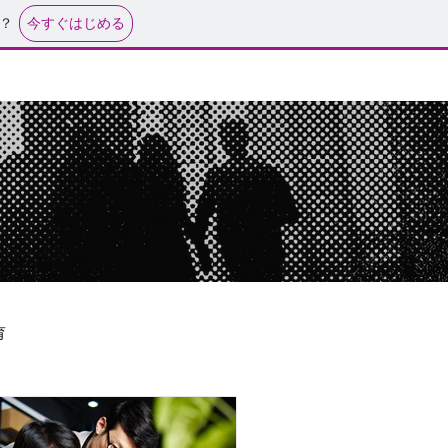
今すぐはじめる
？
せ
育