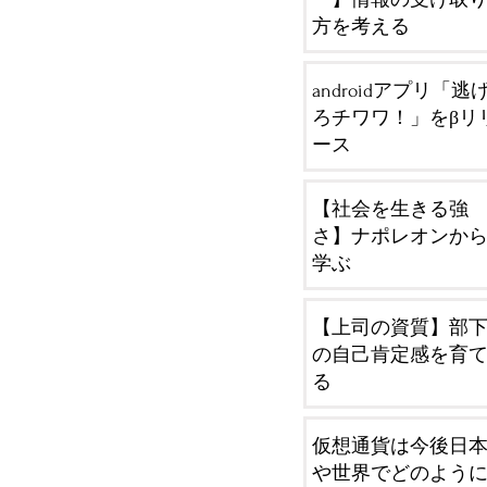
方を考える
androidアプリ「逃
ろチワワ！」をβリ
ース
【社会を生きる強
さ】ナポレオンか
学ぶ
【上司の資質】部
の自己肯定感を育
る
仮想通貨は今後日
や世界でどのよう