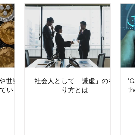
や世界
社会人として「謙虚」の在
"G
ていく
り方とは
t